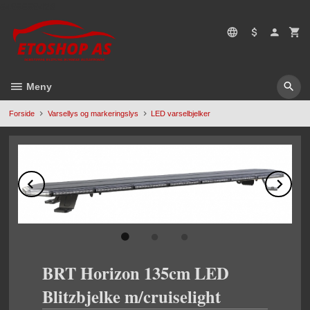
Gå
5496669428
til
innholdet
Meny
Forside
Varsellys og markeringslys
LED varselbjelker
Prev
Ne
BRT Horizon 135cm LED
Blitzbjelke m/cruiselight