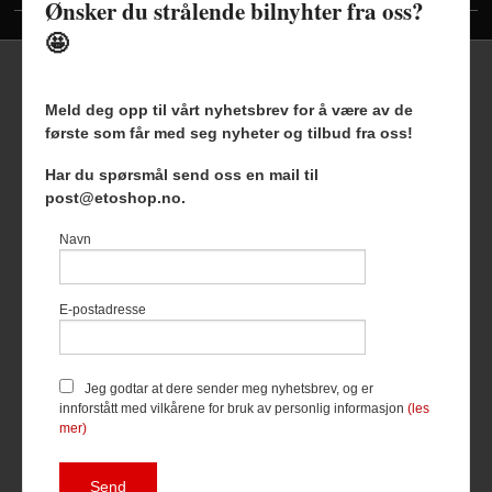
Ønsker du strålende bilnyhter fra oss?
🤩
Meld deg opp til vårt nyhetsbrev for å være av de
første som får med seg nyheter og tilbud fra oss!
Frakt
Kjøpsbetingelser
Sikkerhet og personvern
Har du spørsmål send oss en mail til
Nyhetsbrev
Blogg
post@etoshop.no.
Etoshop AS Hovsveien 17 7336 Meldal Tlf.
46511666
-
Navn
Foretaksregisteret 927127954
Vår nettbutikk bruker cookies slik at
E-postadresse
du får en bedre kjøpsopplevelse og
vi kan yte deg bedre service. Vi
bruker cookies hovedsaklig til å
lagre innloggingsdetaljer og huske
Jeg godtar at dere sender meg nyhetsbrev, og er
hva du har puttet i handlekurven
innforstått med vilkårene for bruk av personlig informasjon
(les
din. Fortsett å bruke siden som
mer)
normalt om du godtar dette.
Les
mer
eller
endre innstillinger for
cookies.