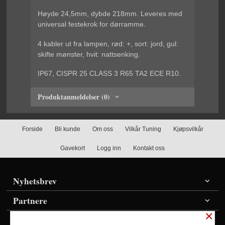
Høyde 24,5mm, dybde 218mm. Leveres med
universal festekrok for dørramme.
4 kabler ut fra lampen, rød: +, sort: jord, gul:
skifte mønster, hvit: nattsenking.
IP67, CISPR 25 CLASS 3 R65 TA2 ECE R10.
Produktanmeldelser (0)
Forside
Bli kunde
Om oss
Vilkår Tuning
Kjøpsvilkår
Gavekort
Logg inn
Kontakt oss
Nyhetsbrev
Partnere
×
Vis priser inkl./ekskl. mva