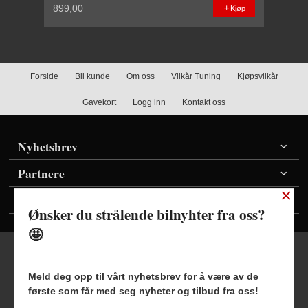
899,00
Kjøp
Forside
Bli kunde
Om oss
Vilkår Tuning
Kjøpsvilkår
Gavekort
Logg inn
Kontakt oss
Nyhetsbrev
Partnere
×
Vis priser inkl./ekskl. mva
Ønsker du strålende bilnyhter fra oss?
🤩
Meld deg opp til vårt nyhetsbrev for å være av de
første som får med seg nyheter og tilbud fra oss!
Frakt
Kjøpsbetingelser
Sikkerhet og personvern