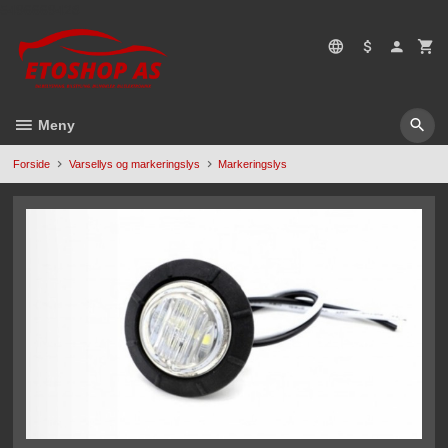
Gå
5496669428
til
innholdet
Meny
Forside
Varsellys og markeringslys
Markeringslys