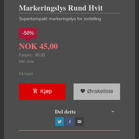
Markeringslys Rund Hvit
Superkompakt markeringslys for innfelling
-50%
NOK
45,00
Førpris:
90,00
Rabatt
inkl. mva.
På lager
Kjøp
Ønskeliste
Del dette