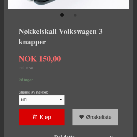
Nøkkelskall Volkswagen 3
knapper
NOK
150,00
inkl. mva.
På lager
Sliping av nøkkel:
Kjøp
Ønskeliste
Del dette