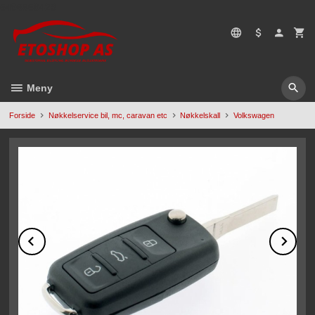
Gå
5496669428
til
innholdet
Meny
Forside
Nøkkelservice bil, mc, caravan etc
Nøkkelskall
Volkswagen
Prev
Ne