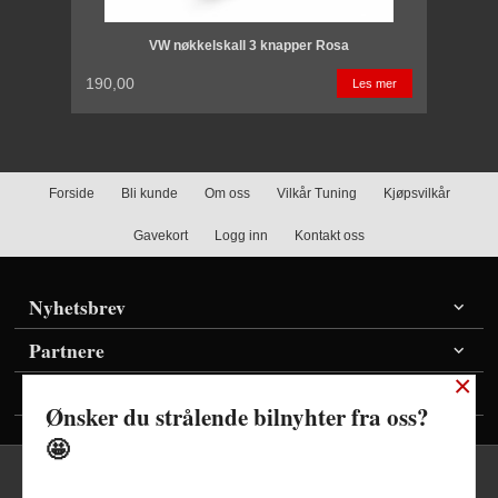
VW nøkkelskall 3 knapper Rosa
190,00
Les mer
Forside
Bli kunde
Om oss
Vilkår Tuning
Kjøpsvilkår
Gavekort
Logg inn
Kontakt oss
Nyhetsbrev
Partnere
×
Vis priser inkl./ekskl. mva
Ønsker du strålende bilnyhter fra oss?
🤩