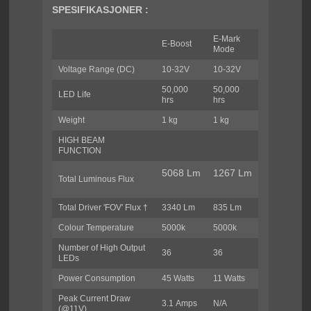
SPESIFIKASJONER :
E-Mark
E-Boost
Mode
Voltage Range (DC)
10-32V
10-32V
50,000
50,000
LED Life
hrs
hrs
Weight
1 kg
1 kg
HIGH BEAM
FUNCTION
5068 Lm
1267 Lm
Total Luminous Flux
Total Driver 'FOV' Flux †
3340 Lm
835 Lm
Colour Temperature
5000k
5000k
Number of High Output
36
36
LEDs
Power Consumption
45 Watts
11 Watts
Peak Current Draw
3.1 Amps
N/A
(@11V)