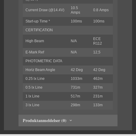
10.5
Current Draw (@14.4V)
0.8 Amps
Amps
Start-up Time *
100ms
100ms
CERTIFICATION
ECE
High Beam
N/A
R112
E-Mark Ref
N/A
12,5
PHOTOMETRIC DATA
Horiz Beam Angle
42 Deg
42 Deg
0.25 lx Line
1033m
462m
0.5 lx Line
731m
327m
1 lx Line
517m
231m
3 lx Line
298m
133m
Produktanmeldelser (0)