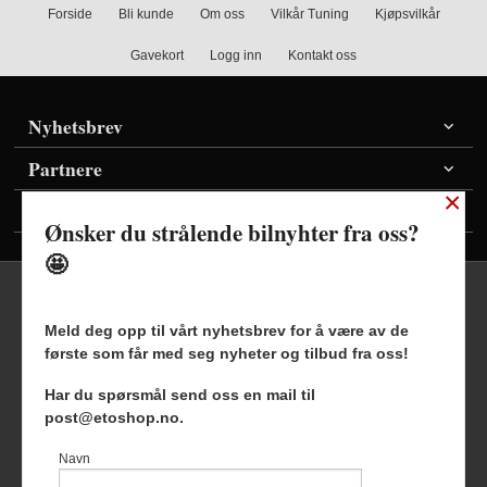
Forside
Bli kunde
Om oss
Vilkår Tuning
Kjøpsvilkår
Gavekort
Logg inn
Kontakt oss
Nyhetsbrev
Partnere
×
Vis priser inkl./ekskl. mva
Ønsker du strålende bilnyhter fra oss?
🤩
Meld deg opp til vårt nyhetsbrev for å være av de
første som får med seg nyheter og tilbud fra oss!
Frakt
Kjøpsbetingelser
Sikkerhet og personvern
Har du spørsmål send oss en mail til
Nyhetsbrev
Blogg
post@etoshop.no.
Etoshop AS Hovsveien 17 7336 Meldal Tlf.
46511666
-
Navn
Foretaksregisteret 927127954