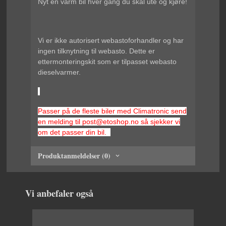
Nyt en varm bil hver gang du skal ute og kjøre!
Vi er ikke autorisert webastoforhandler og har
ingen tilknytning til webasto. Dette er
ettermonteringskit som er tilpasset webasto
dieselvarmer.
Passer på de fleste biler med Climatronic send
en melding til post@etoshop.no så sjekker vi
om det passer din bil.
Produktanmeldelser (0)
Vi anbefaler også