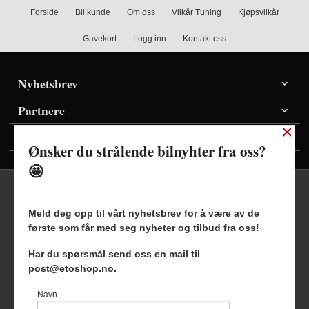
Forside
Bli kunde
Om oss
Vilkår Tuning
Kjøpsvilkår
Gavekort
Logg inn
Kontakt oss
Nyhetsbrev
Partnere
×
Vis priser inkl./ekskl. mva
Ønsker du strålende bilnyhter fra oss?
🤩
Meld deg opp til vårt nyhetsbrev for å være av de
første som får med seg nyheter og tilbud fra oss!
Frakt
Kjøpsbetingelser
Sikkerhet og personvern
Har du spørsmål send oss en mail til
Nyhetsbrev
Blogg
post@etoshop.no.
Etoshop AS Hovsveien 17 7336 Meldal Tlf.
46511666
-
Navn
Foretaksregisteret 927127954