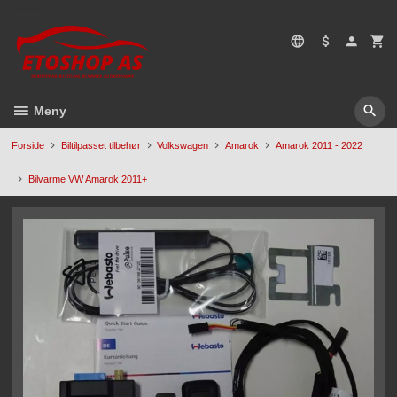
Gå
5496669428
til
innholdet
Meny
Forside
Biltilpasset tilbehør
Volkswagen
Amarok
Amarok 2011 - 2022
Bilvarme VW Amarok 2011+