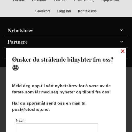
Forside
Bli kunde
Om oss
Vilkår Tuning
Kjøpsvilkår
Gavekort
Logg inn
Kontakt oss
Nyhetsbrev
Partnere
×
Vis priser inkl./ekskl. mva
Ønsker du strålende bilnyhter fra oss?
🤩
Meld deg opp til vårt nyhetsbrev for å være av de
første som får med seg nyheter og tilbud fra oss!
Frakt
Kjøpsbetingelser
Sikkerhet og personvern
Har du spørsmål send oss en mail til
Nyhetsbrev
Blogg
post@etoshop.no.
Etoshop AS Hovsveien 17 7336 Meldal Tlf.
46511666
-
Navn
Foretaksregisteret 927127954