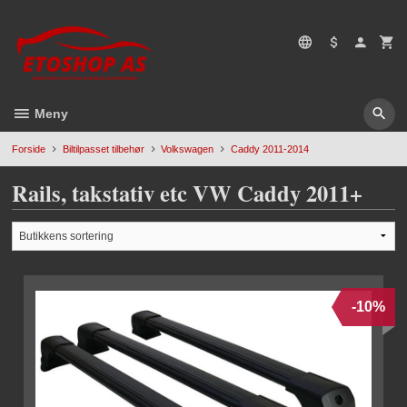
Gå
5496669428
til
innholdet
Meny
Forside
Biltilpasset tilbehør
Volkswagen
Caddy 2011-2014
Rails, takstativ etc VW Caddy 2011+
-10%