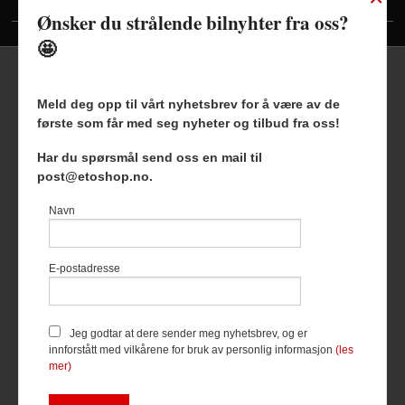
Vis priser inkl./ekskl. mva
Ønsker du strålende bilnyhter fra oss?
🤩
Meld deg opp til vårt nyhetsbrev for å være av de
første som får med seg nyheter og tilbud fra oss!
Frakt
Kjøpsbetingelser
Sikkerhet og personvern
Har du spørsmål send oss en mail til
Nyhetsbrev
Blogg
post@etoshop.no.
Etoshop AS Hovsveien 17 7336 Meldal Tlf.
46511666
-
Navn
Foretaksregisteret 927127954
Vår nettbutikk bruker cookies slik at
E-postadresse
du får en bedre kjøpsopplevelse og
vi kan yte deg bedre service. Vi
bruker cookies hovedsaklig til å
lagre innloggingsdetaljer og huske
Jeg godtar at dere sender meg nyhetsbrev, og er
hva du har puttet i handlekurven
innforstått med vilkårene for bruk av personlig informasjon
(les
din. Fortsett å bruke siden som
mer)
normalt om du godtar dette.
Les
mer
eller
endre innstillinger for