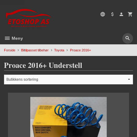
Gå
5496669428
til
innholdet
Meny
Forside
Biltilpasset tilbehør
Toyota
Proace 2016+
Proace 2016+ Understell