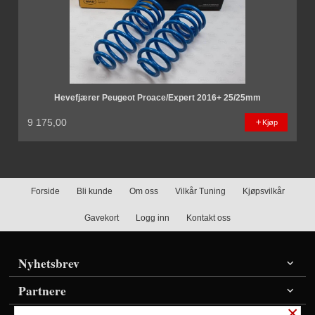
Hevefjærer Peugeot Proace/Expert 2016+ 25/25mm
9 175,00
Kjøp
Forside
Bli kunde
Om oss
Vilkår Tuning
Kjøpsvilkår
Gavekort
Logg inn
Kontakt oss
Nyhetsbrev
Partnere
×