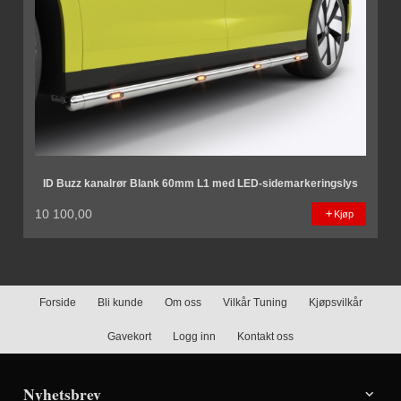
ID Buzz kanalrør Blank 60mm L1 med LED-sidemarkeringslys
10 100,00
Kjøp
Forside
Bli kunde
Om oss
Vilkår Tuning
Kjøpsvilkår
Gavekort
Logg inn
Kontakt oss
Nyhetsbrev