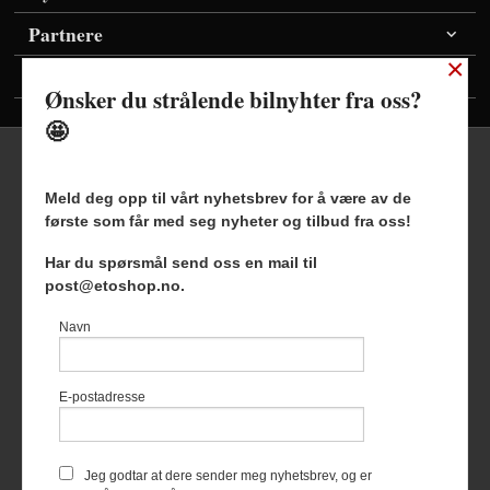
Partnere
×
Vis priser inkl./ekskl. mva
Ønsker du strålende bilnyhter fra oss?
🤩
Meld deg opp til vårt nyhetsbrev for å være av de
første som får med seg nyheter og tilbud fra oss!
Frakt
Kjøpsbetingelser
Sikkerhet og personvern
Har du spørsmål send oss en mail til
Nyhetsbrev
Blogg
post@etoshop.no.
Etoshop AS Hovsveien 17 7336 Meldal Tlf.
46511666
-
Navn
Foretaksregisteret 927127954
Vår nettbutikk bruker cookies slik at
E-postadresse
du får en bedre kjøpsopplevelse og
vi kan yte deg bedre service. Vi
bruker cookies hovedsaklig til å
lagre innloggingsdetaljer og huske
Jeg godtar at dere sender meg nyhetsbrev, og er
hva du har puttet i handlekurven