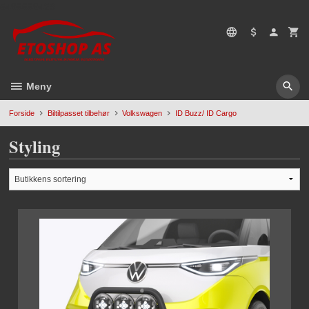
Gå
5496669428
til
innholdet
Meny
Forside
Biltilpasset tilbehør
Volkswagen
ID Buzz/ ID Cargo
Styling