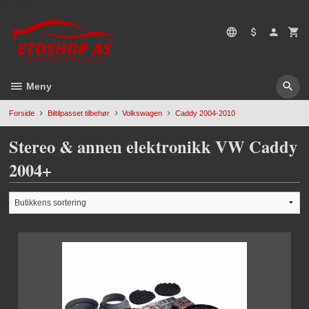
Gå
5496669428
til
innholdet
Meny
Forside
Biltilpasset tilbehør
Volkswagen
Caddy 2004-2010
Stereo & annen elektronikk VW Caddy
2004+