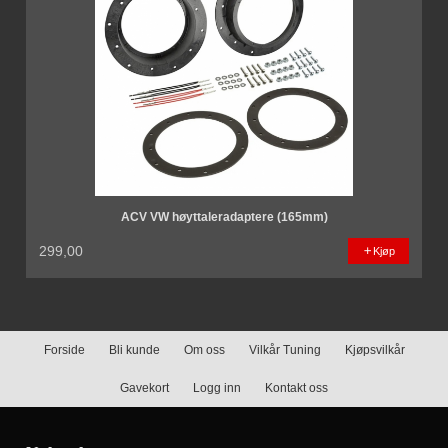
ACV VW høyttaleradaptere (165mm)
299,00
Kjøp
Forside
Bli kunde
Om oss
Vilkår Tuning
Kjøpsvilkår
Gavekort
Logg inn
Kontakt oss