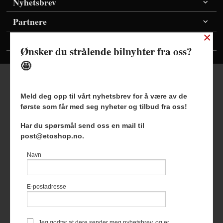
Nyhetsbrev
Partnere
×
Vis priser inkl./ekskl. mva
Ønsker du strålende bilnyhter fra oss?
🤩
Meld deg opp til vårt nyhetsbrev for å være av de
første som får med seg nyheter og tilbud fra oss!
Frakt
Kjøpsbetingelser
Sikkerhet og personvern
Har du spørsmål send oss en mail til
Nyhetsbrev
Blogg
post@etoshop.no.
Etoshop AS Hovsveien 17 7336 Meldal Tlf.
46511666
-
Navn
Foretaksregisteret 927127954
Vår nettbutikk bruker cookies slik at
E-postadresse
du får en bedre kjøpsopplevelse og
vi kan yte deg bedre service. Vi
bruker cookies hovedsaklig til å
lagre innloggingsdetaljer og huske
Jeg godtar at dere sender meg nyhetsbrev, og er