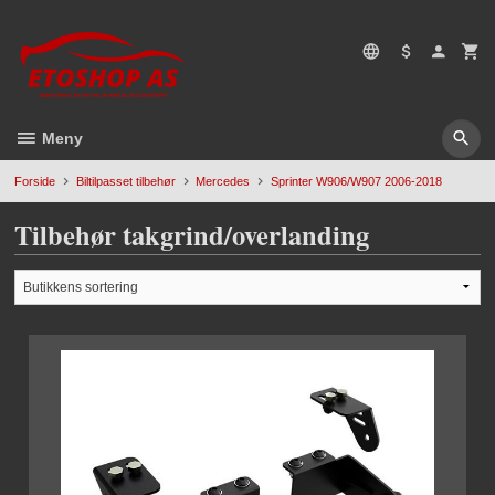
Gå
5496669428
til
innholdet
Meny
Forside
Biltilpasset tilbehør
Mercedes
Sprinter W906/W907 2006-2018
Tilbehør takgrind/overlanding