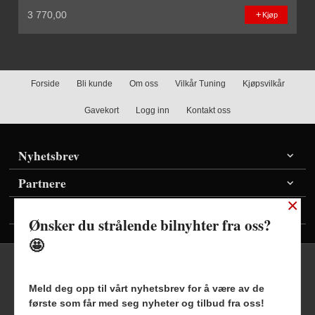
3 770,00
Kjøp
Forside
Bli kunde
Om oss
Vilkår Tuning
Kjøpsvilkår
Gavekort
Logg inn
Kontakt oss
Nyhetsbrev
Partnere
×
Vis priser inkl./ekskl. mva
Ønsker du strålende bilnyhter fra oss?
🤩
Meld deg opp til vårt nyhetsbrev for å være av de
første som får med seg nyheter og tilbud fra oss!
Frakt
Kjøpsbetingelser
Sikkerhet og personvern