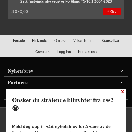
2stk fastvindu skyvedører kort/lang T5-T6.1 2004-2023
3 990,00
Kjøp
Forside
Bli kunde
Om oss
Vilkår Tuning
Kjøpsvilkår
Gavekort
Logg inn
Kontakt oss
Nyhetsbrev
Partnere
×
Vis priser inkl./ekskl. mva
Ønsker du strålende bilnyhter fra oss?
🤩
Meld deg opp til vårt nyhetsbrev for å være av de