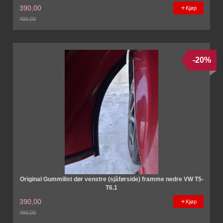
390,00
Kjøp
490,00
Rabatt
-20%
Original Gummilist dør venstre (sjåførside) framme nedre VW T5-
T6.1
390,00
Kjøp
490,00
Rabatt