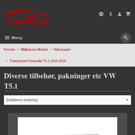
Gå
5496669428
til
innholdet
Meny
Forside
Biltilpasset tilbehør
Volkswagen
Transporter/Caravelle T5.1 2010-2015
Diverse tilbehør, pakninger etc VW
T5.1