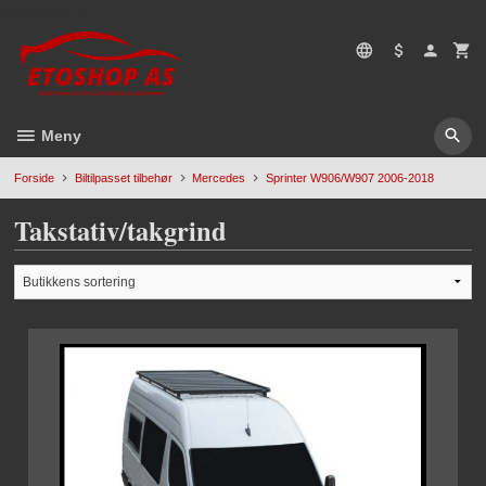
Gå
5496669428
til
innholdet
Meny
Forside
Biltilpasset tilbehør
Mercedes
Sprinter W906/W907 2006-2018
Takstativ/takgrind