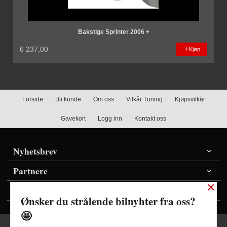
Bakstige Sprinter 2006 +
6 237,00
Kjøp
Forside
Bli kunde
Om oss
Vilkår Tuning
Kjøpsvilkår
Gavekort
Logg inn
Kontakt oss
Nyhetsbrev
Partnere
×
Vis priser inkl./ekskl. mva
Ønsker du strålende bilnyhter fra oss?
🤩