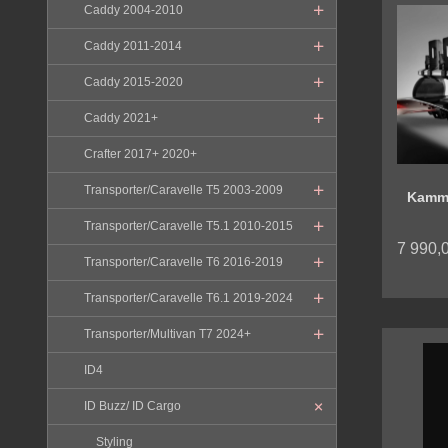
Caddy 2004-2010
Caddy 2011-2014
Caddy 2015-2020
Caddy 2021+
Crafter 2017+ 2020+
Transporter/Caravelle T5 2003-2009
Kamm 
Transporter/Caravelle T5.1 2010-2015
7 990,
Transporter/Caravelle T6 2016-2019
Transporter/Caravelle T6.1 2019-2024
Transporter/Multivan T7 2024+
ID4
ID Buzz/ ID Cargo
Styling