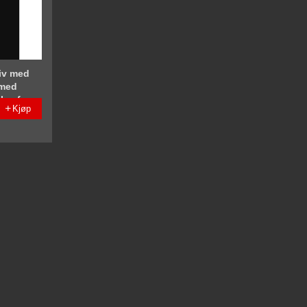
tiv med
 med
lys fram
Kjøp
023+