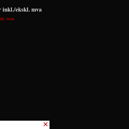
r inkl./ekskl. mva
skl. mva.
×