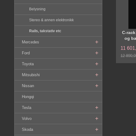
Belysning
Stereo & annen elektronikk
Rails, takstativ etc
C-rack
og ba
Mercedes
11 601
Ford
12 890,0
Rabatt
Toyota
Mitsubishi
Nissan
Hongqi
Tesla
Volvo
Skoda