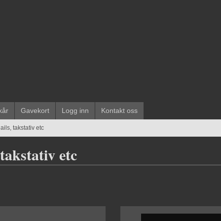
kår
Gavekort
Logg inn
Kontakt oss
ails, takstativ etc
 takstativ etc