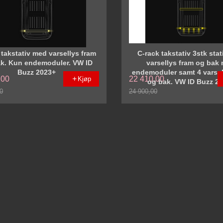
 takstativ med varsellys fram
C-rack takstativ 3stk sta
k. Kun endemoduler. VW ID
varsellys fram og bak
Buzz 2023+
endemoduler samt 4 varsel
,00
22 410,00
Kjøp
og bak. VW ID Buzz 2
0
24 900,00
Rabatt