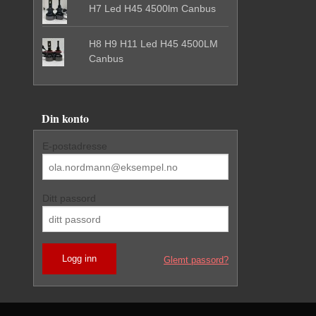
H7 Led H45 4500lm Canbus
H8 H9 H11 Led H45 4500LM
Canbus
Din konto
E-postadresse
Ditt passord
Glemt passord?