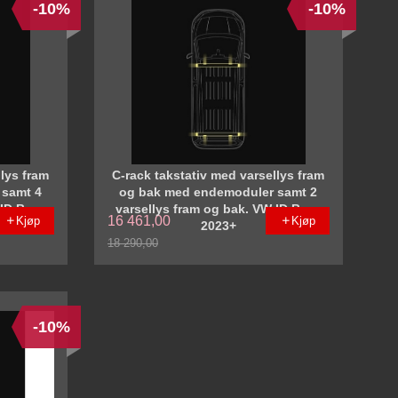
-10%
-10%
llys fram
C-rack takstativ med varsellys fram
 samt 4
og bak med endemoduler samt 2
 ID Buzz
varsellys fram og bak. VW ID Buzz
16 461,00
Kjøp
Kjøp
2023+
18 290,00
Rabatt
-10%