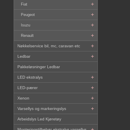
Fiat
Peugeot
Isuzu
Renault
Nøkkelservice bil, mc, caravan etc
Ledbar
Pakkeløsninger Ledbar
LED ekstralys
LED-pærer
Xenon
Varsellys og markeringslys
Arbeidslys Led Kjøretøy
Monteringstilbehør ekstralys,varsellys,