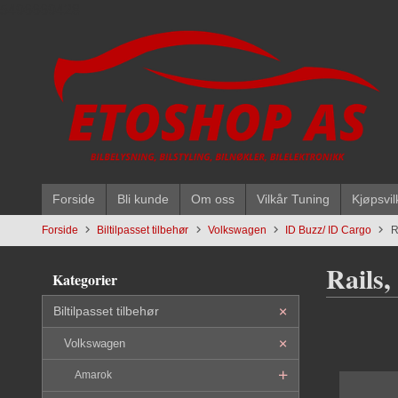
Gå
5496669428
til
innholdet
Forside
Bli kunde
Om oss
Vilkår Tuning
Kjøpsvil
Forside
Biltilpasset tilbehør
Volkswagen
ID Buzz/ ID Cargo
R
Rails,
Kategorier
Biltilpasset tilbehør
Volkswagen
Amarok