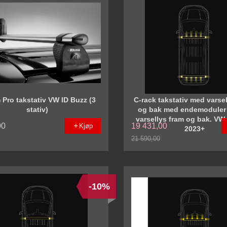
Pro takstativ VW ID Buzz (3
C-rack takstativ med varse
stativ)
og bak med endemoduler
varsellys fram og bak. VW
00
19 431,00
Kjøp
2023+
21 590,00
Rabatt
-10%