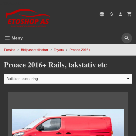
Gå
5496669428
til
innholdet
Meny
Forside
Biltilpasset tilbehør
Toyota
Proace 2016+
Proace 2016+ Rails, takstativ etc