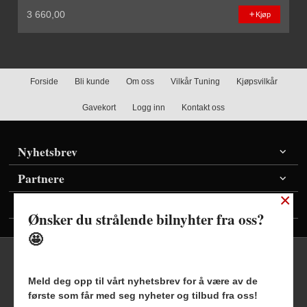
3 660,00
Kjøp
Forside
Bli kunde
Om oss
Vilkår Tuning
Kjøpsvilkår
Gavekort
Logg inn
Kontakt oss
Nyhetsbrev
Partnere
×
Vis priser inkl./ekskl. mva
Ønsker du strålende bilnyhter fra oss?
🤩
Meld deg opp til vårt nyhetsbrev for å være av de
første som får med seg nyheter og tilbud fra oss!
Frakt
Kjøpsbetingelser
Sikkerhet og personvern