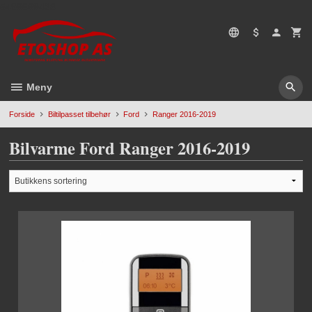
Gå
5496669428
til
innholdet
Meny
Forside
Biltilpasset tilbehør
Ford
Ranger 2016-2019
Bilvarme Ford Ranger 2016-2019