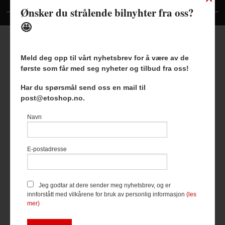
Vis priser inkl./ekskl. mva
Ønsker du strålende bilnyhter fra oss?
🤩
Meld deg opp til vårt nyhetsbrev for å være av de
første som får med seg nyheter og tilbud fra oss!
Frakt
Kjøpsbetingelser
Sikkerhet og personvern
Har du spørsmål send oss en mail til
Nyhetsbrev
Blogg
post@etoshop.no.
Etoshop AS Hovsveien 17 7336 Meldal Tlf.
46511666
-
Navn
Foretaksregisteret 927127954
Vår nettbutikk bruker cookies slik at
E-postadresse
du får en bedre kjøpsopplevelse og
vi kan yte deg bedre service. Vi
bruker cookies hovedsaklig til å
lagre innloggingsdetaljer og huske
Jeg godtar at dere sender meg nyhetsbrev, og er
hva du har puttet i handlekurven
innforstått med vilkårene for bruk av personlig informasjon
(les
din. Fortsett å bruke siden som
mer)
normalt om du godtar dette.
Les
mer
eller
endre innstillinger for