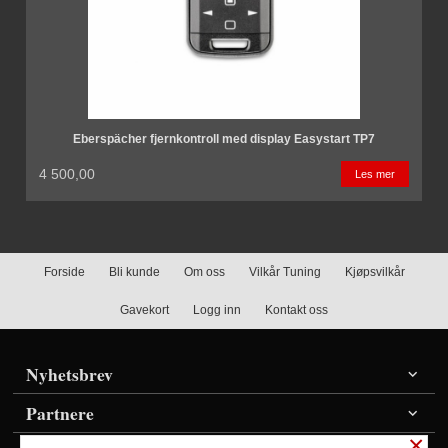
Eberspächer fjernkontroll med display Easystart TP7
4 500,00
Les mer
Forside
Bli kunde
Om oss
Vilkår Tuning
Kjøpsvilkår
Gavekort
Logg inn
Kontakt oss
Nyhetsbrev
Partnere
×