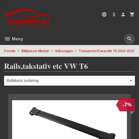
Gå
5496669428
til
innholdet
Meny
Forside
Biltilpasset tilbehør
Volkswagen
Transporter/Caravelle T6 2016-2019
Rails,takstativ etc VW T6
-7%