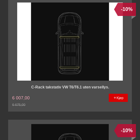
-10%
C-Rack takstativ VW T6/T6.1 uten varsellys.
6 007,00
Kjøp
6 675,00
Rabatt
-10%