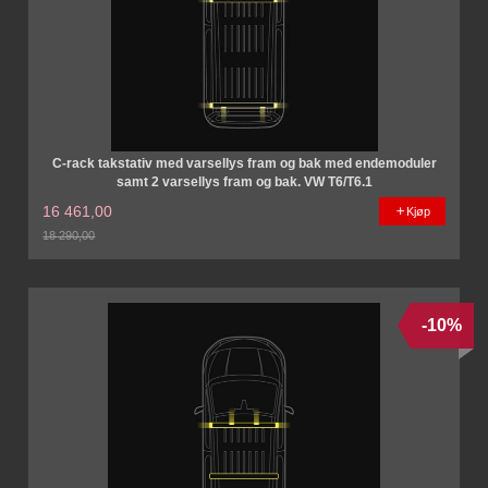
C-rack takstativ med varsellys fram og bak med endemoduler
samt 2 varsellys fram og bak. VW T6/T6.1
16 461,00
Kjøp
18 290,00
Rabatt
-10%