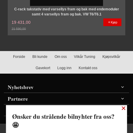
C-rack takstativ med varsellys fram og bak med endemoduler
samt 4 varsellys fram og bak. VW T6/T6.1
19 431,00
Kjøp
21 590,00
Rabatt
Forside
Bli kunde
Om oss
Vilkår Tuning
Kjøpsvilkår
Gavekort
Logg inn
Kontakt oss
Nyhetsbrev
Partnere
×
Vis priser inkl./ekskl. mva
Ønsker du strålende bilnyhter fra oss?
🤩