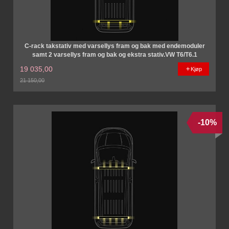
C-rack takstativ med varsellys fram og bak med endemoduler
samt 2 varsellys fram og bak og ekstra stativ.VW T6/T6.1
19 035,00
Kjøp
21 150,00
Rabatt
-10%