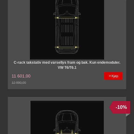
C-rack takstativ med varsellys fram og bak. Kun endemoduler.
VW T6/T6.1
11 601,00
Kjøp
12 890,00
Rabatt
-10%