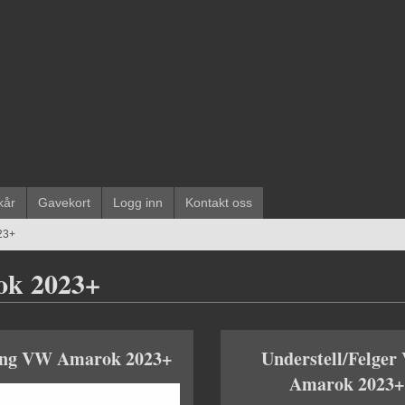
kår
Gavekort
Logg inn
Kontakt oss
23+
k 2023+
ing VW Amarok 2023+
Understell/Felge
Amarok 2023+