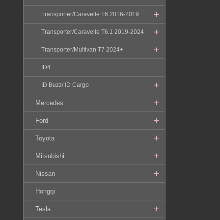
Transporter/Caravelle T6 2016-2019
Transporter/Caravelle T6.1 2019-2024
Transporter/Multivan T7 2024+
ID4
ID Buzz/ ID Cargo
Mercedes
Ford
Toyota
Mitsubishi
Nissan
Hongqi
Tesla