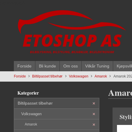
Gå
5496669428
til
innholdet
Forside
Bli kunde
Om oss
Vilkår Tuning
Kjøpsvil
Forside
Biltilpasset tilbehør
Volkswagen
Amarok
Amarok 20
Amaro
Kategorier
Biltilpasset tilbehør
Volkswagen
Styl
Amarok