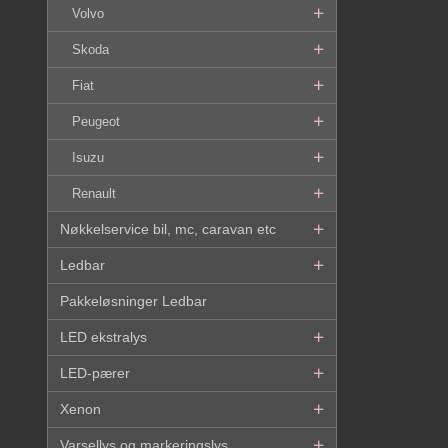
Volvo
Skoda
Fiat
Peugeot
Isuzu
Renault
Nøkkelservice bil, mc, caravan etc
Ledbar
Pakkeløsninger Ledbar
LED ekstralys
LED-pærer
Xenon
Varsellys og markeringslys