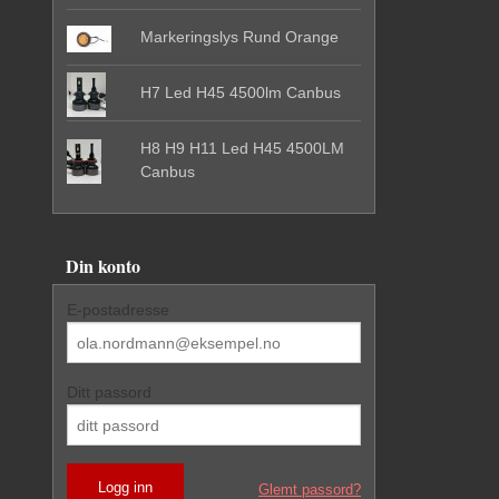
Markeringslys Rund Orange
H7 Led H45 4500lm Canbus
H8 H9 H11 Led H45 4500LM
Canbus
Din konto
E-postadresse
Ditt passord
Glemt passord?